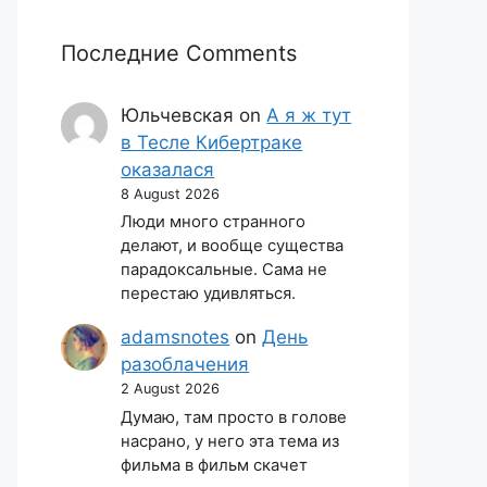
Последние Comments
Юльчевская
on
А я ж тут
в Тесле Кибертраке
оказалася
8 August 2026
Люди много странного
делают, и вообще существа
парадоксальные. Сама не
перестаю удивляться.
adamsnotes
on
День
разоблачения
2 August 2026
Думаю, там просто в голове
насрано, у него эта тема из
фильма в фильм скачет