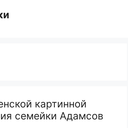
ки
енской картинной
ния семейки Адамсов