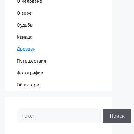
О человеке
О вере
Судьбы
Канада
Дрезден
Путешествия
Фотографии
Об авторе
Search
Поиск