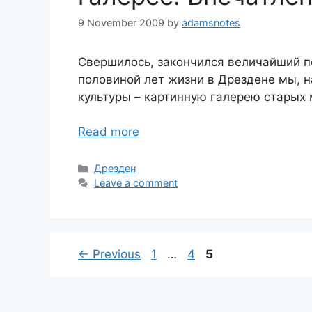
9 November 2009
by
adamsnotes
Свершилось, закончился величайший 
половиной лет жизни в Дрездене мы, н
культуры – картинную галерею старых 
Read more
Categories
Дрезден
Leave a comment
Page
Page
Page
←
Previous
1
…
4
5