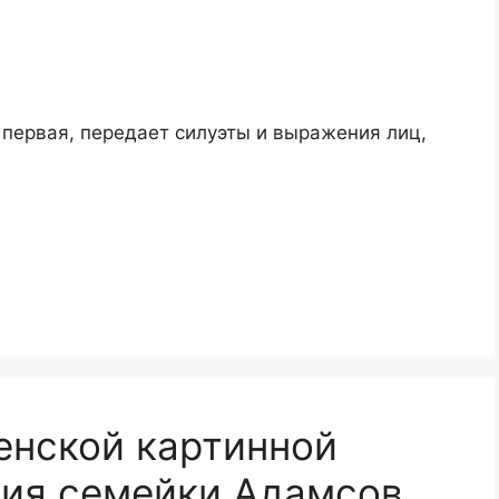
, первая, передает силуэты и выражения лиц,
енской картинной
ния семейки Адамсов…