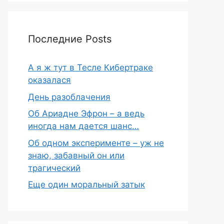
Последние Posts
А я ж тут в Тесле Кибертраке
оказалася
День разоблачения
Об Ариадне Эфрон – а ведь
иногда нам дается шанс…
Об одном эксперименте – уж не
знаю, забавный он или
трагический
Еще один моральный затык