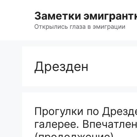
Skip
to
Заметки эмигрант
content
Открылись глаза в эмиграции
Дрезден
Прогулки по Дрезд
галерее. Впечатле
(продолжение)