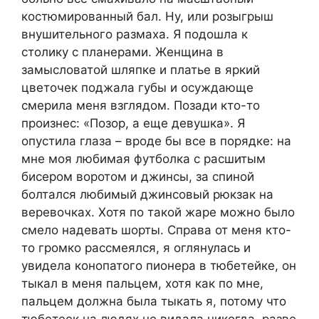
костюмированный бал. Ну, или розыгрыш
внушительного размаха. Я подошла к
столику с планерами. Женщина в
замысловатой шляпке и платье в яркий
цветочек поджала губы и осуждающе
смерила меня взглядом. Позади кто-то
произнес: «Позор, а еще девушка». Я
опустила глаза – вроде бы все в порядке: на
мне моя любимая футболка с расшитым
бисером воротом и джинсы, за спиной
болтался любимый джинсовый рюкзак на
веревочках. Хотя по такой жаре можно было
смело надевать шорты. Справа от меня кто-
то громко рассмеялся, я оглянулась и
увидела конопатого пионера в тюбетейке, он
тыкал в меня пальцем, хотя как по мне,
пальцем должна была тыкать я, потому что
тюбетеек на людях не видала никогда, разве