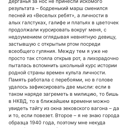
дерганья за нос не принесли искомого
результата – бодренький марш сменился
песней из «Веселых ребят», а личности в
алых галстуках, галифе и платьях в цветочек
продолжали курсировать вокруг меня, с
недоумением оглядывая невнятную девицу,
застывшую с открытым ртом посреди
всеобщего гуляния. Между тем я уже не
просто так стояла открыв рот, а лихорадочно
пыталась вспомнить школьный курс истории
родной страны времен культа личности.
Память работала с перебоями, но в голове
удалось зафиксировать две мысли: если в
таком наряде загреметь в милицию, то бишь
в НКВД, то в ближайшем времени можно
увидеть тайгу из окна зековского вагона – да
и то, если повезет. Второе – я не знаю города
образца 1940 года, поэтому мне некуда