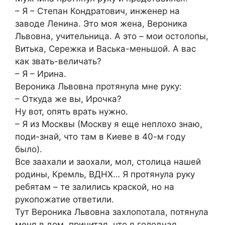
– Я – Степан Кондратович, инженер на
заводе Ленина. Это моя жена, Вероника
Львовна, учительница. А это – мои остолопы,
Витька, Сережка и Васька-меньшой. А вас
как звать-величать?
– Я – Ирина.
Вероника Львовна протянула мне руку:
– Откуда же вы, Ирочка?
Ну вот, опять врать нужно.
– Я из Москвы (Москву я еще неплохо знаю,
поди-знай, что там в Киеве в 40-м году
было).
Все заахали и заохали, мол, столица нашей
родины, Кремль, ВДНХ… Я протянула руку
ребятам – те залились краской, но на
рукопожатие ответили.
Тут Вероника Львовна захлопотала, потянула
меня в дом, причитая, что я голодная,