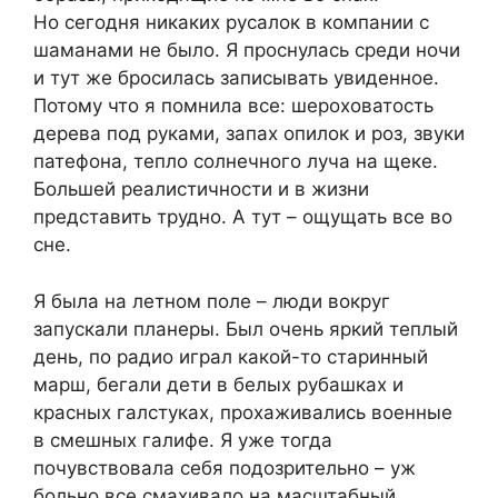
Но сегодня никаких русалок в компании с
шаманами не было. Я проснулась среди ночи
и тут же бросилась записывать увиденное.
Потому что я помнила все: шероховатость
дерева под руками, запах опилок и роз, звуки
патефона, тепло солнечного луча на щеке.
Большей реалистичности и в жизни
представить трудно. А тут – ощущать все во
сне.
Я была на летном поле – люди вокруг
запускали планеры. Был очень яркий теплый
день, по радио играл какой-то старинный
марш, бегали дети в белых рубашках и
красных галстуках, прохаживались военные
в смешных галифе. Я уже тогда
почувствовала себя подозрительно – уж
больно все смахивало на масштабный