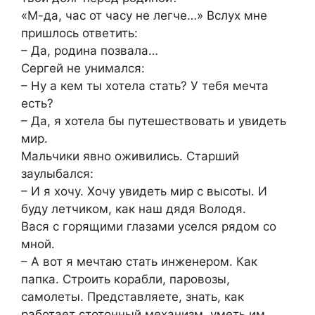
«М-да, час от часу не легче…» Вслух мне
пришлось ответить:
– Да, родина позвала…
Сергей не унимался:
– Ну а кем ты хотела стать? У тебя мечта
есть?
– Да, я хотела бы путешествовать и увидеть
мир.
Мальчики явно оживились. Старший
заулыбался:
– И я хочу. Хочу увидеть мир с высоты. И
буду летчиком, как наш дядя Володя.
Вася с горящими глазами уселся рядом со
мной.
– А вот я мечтаю стать инженером. Как
папка. Строить корабли, паровозы,
самолеты. Представляете, знать, как
работает стотонный механизм, уметь им