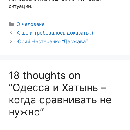
ситуации.
Categories
О человеке
А шо и требовалось доказать :)
Юрий Нестеренко “Держава”
18 thoughts on
“Одесса и Хатынь –
когда сравнивать не
нужно”