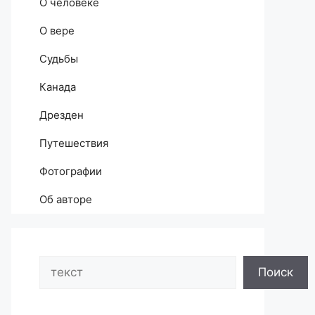
О человеке
О вере
Судьбы
Канада
Дрезден
Путешествия
Фотографии
Об авторе
Search
Поиск