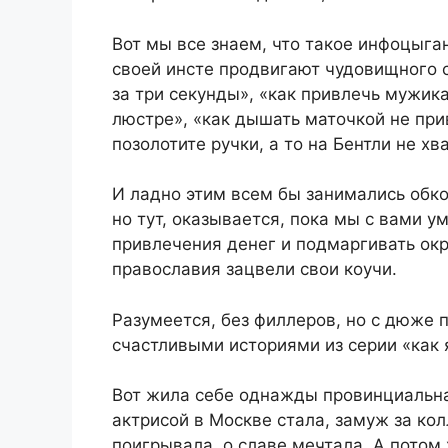
Вот мы все знаем, что такое инфоцыган
своей инсте продвигают чудовищного с
за три секунды», «как привлечь мужик
люстре», «как дышать маточкой не при
позолотите ручки, а то на Бентли не хва
И ладно этим всем бы занимались об
но тут, оказывается, пока мы с вами у
привлечения денег и подмаргивать о
православия зацвели свои коучи.
Разумеется, без филлеров, но с дюже 
счастливыми историями из серии «как
Вот жила себе однажды провинциальна
актрисой в Москве стала, замуж за ко
поигрывала, о славе мечтала. А потом 