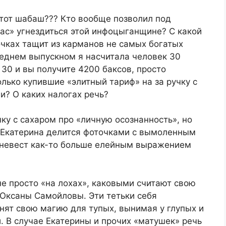
 этот шабаш??? Кто вообще позволил под
ас» угнездиться этой инфоцыганщине? С какой
чках тащит из карманов не самых богатых
леднем выпускном я насчитала человек 30
 30 и вы получите 4200 баксов, просто
олько купившие «элитный тариф» на за ручку с
и? О каких налогах речь?
ку с сахаром про «личную осознанность», но
о Екатерина делится фоточками с вымоленным
невест как-то больше елейным выражением
не просто «на лохах», каковыми считают свою
 Оксаны Самойловы. Эти тетьки себя
нят свою магию для тупых, вынимая у глупых и
 В случае Екатерины и прочих «матушек» речь