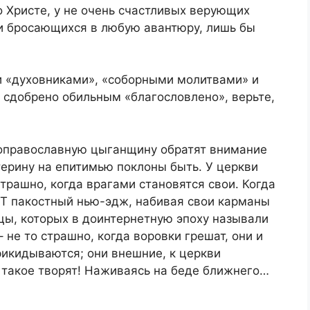
о Христе, у не очень счастливых верующих
и бросающихся в любую авантюру, лишь бы
 и «духовниками», «соборными молитвами» и
 сдобрено обильным «благословлено», верьте,
вдоправославную цыганщину обратят внимание
атерину на епитимью поклоны быть. У церкви
страшно, когда врагами становятся свои. Когда
Т пакостный нью-эдж, набивая свои карманы
ицы, которых в доинтернетную эпоху называли
 не то страшно, когда воровки грешат, они и
икидываются; они внешние, к церкви
 такое творят! Наживаясь на беде ближнего…