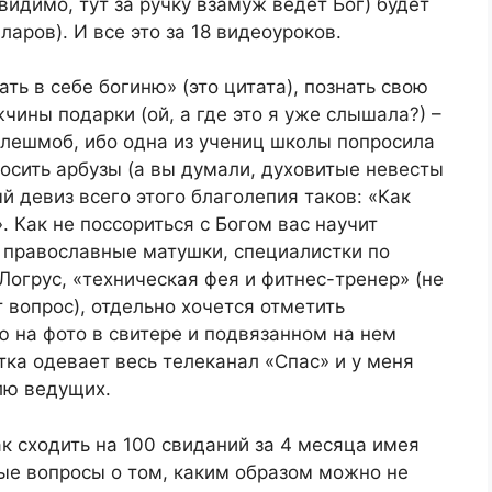
(видимо, тут за ручку взамуж ведёт Бог) будет
ларов). И все это за 18 видеоуроков.
ать в себе богиню» (это цитата), познать свою
чины подарки (ой, а где это я уже слышала?) –
флешмоб, ибо одна из учениц школы попросила
росить арбузы (а вы думали, духовитые невесты
й девиз всего этого благолепия таков: «Как
. Как не поссориться с Богом вас научит
 православные матушки, специалистки по
Логрус, «техническая фея и фитнес-тренер» (не
т вопрос), отдельно хочется отметить
ю на фото в свитере и подвязанном на нем
тка одевает весь телеканал «Спас» и у меня
илю ведущих.
к сходить на 100 свиданий за 4 месяца имея
ые вопросы о том, каким образом можно не