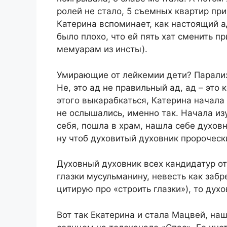
ролей не стало, 5 съемных квартир при
Катерина вспоминает, как настоящий ад
было плохо, что ей пять хат сменить п
мемуарам из инсты).
Умирающие от лейкемии дети? Парализ
Не, это ад не правильный ад, ад – это 
этого выкарабкаться, Катерина начала 
не ослышались, именно так. Начала из
себя, пошла в храм, нашла себе духов
ну чтоб духовитый духовник пророчес
Духовный духовник всех кандидатур отв
глазки мусульманину, невесть как заб
цитирую про «строить глазки»), то духо
Вот так Екатерина и стала Мацвей, на