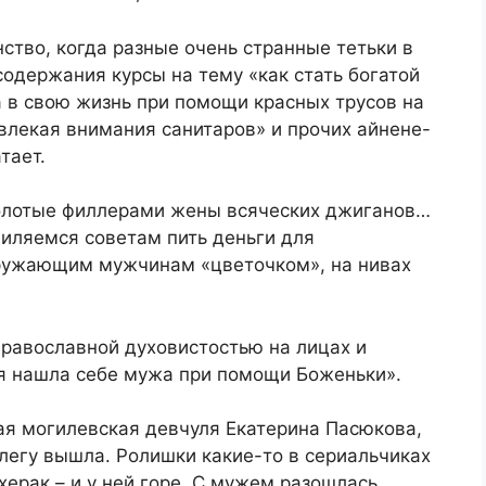
ство, когда разные очень странные тетьки в
одержания курсы на тему «как стать богатой
а в свою жизнь при помощи красных трусов на
влекая внимания санитаров» и прочих айнене-
тает.
колотые филлерами жены всяческих джиганов…
миляемся советам пить деньги для
кружающим мужчинам «цветочком», на нивах
православной духовистостью на лицах и
 я нашла себе мужа при помощи Боженьки».
я могилевская девчуля Екатерина Пасюкова,
ллегу вышла. Ролишки какие-то в сериальчиках
херак – и у ней горе. С мужем разошлась,