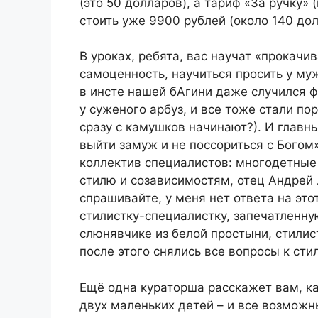
(это 50 долларов), а тариф «За ручку» 
стоить уже 9900 рублей (около 140 дол
В уроках, ребята, вас научат «прокачив
самоценность, научиться просить у муж
в инсте нашей бАгини даже случился 
у суженого арбуз, и все тоже стали по
сразу с камушков начинают?). И главны
выйти замуж и не поссориться с Богом»
коллектив специалистов: многодетные
стилю и созависимостям, отец Андрей 
спрашивайте, у меня нет ответа на это
стилистку-специалистку, запечатленну
слюнявчике из белой простыни, стилис
после этого снялись все вопросы к ст
Ещё одна кураторша расскажет вам, ка
двух маленьких детей – и все возможн