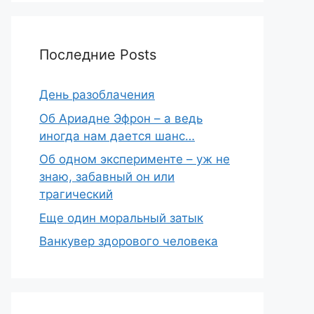
Последние Posts
День разоблачения
Об Ариадне Эфрон – а ведь
иногда нам дается шанс…
Об одном эксперименте – уж не
знаю, забавный он или
трагический
Еще один моральный затык
Ванкувер здорового человека