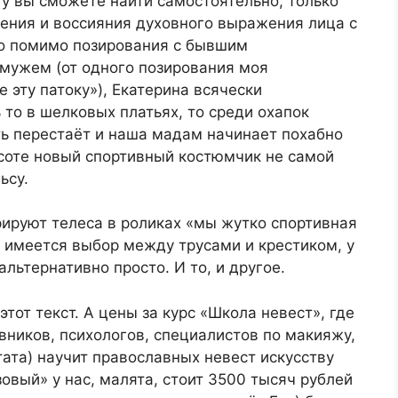
ту вы сможете найти самостоятельно, только
чения и воссияния духовного выражения лица с
о помимо позирования с бывшим
мужем (от одного позирования моя
 эту патоку»), Екатерина всячески
то в шелковых платьях, то среди охапок
ть перестаёт и наша мадам начинает похабно
соте новый спортивный костюмчик не самой
ьсу.
рируют телеса в роликах «мы жутко спортивная
х имеется выбор между трусами и крестиком, у
льтернативно просто. И то, и другое.
этот текст. А цены за курс «Школа невест», где
вников, психологов, специалистов по макияжу,
тата) научит православных невест искусству
овый» у нас, малята, стоит 3500 тысяч рублей