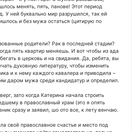
шлось менять, пять, панове! Этот период
. У ней буквально мир разрушился, так ей
ришлось и без мужа остаться (цитирую по
ованные родители? Рак в последней стадии?
когда пять квартир меняешь. И вот чтобы из ада
бегать в церковь и на свидания. Да, ребята, вы
учать духовную литературу, чтобы изменить
ника и к нему каждого кавалера и приводила –
ким даром мужа среди кандидатур и определил.
ерг, зато когда Катерина начала строить
редшему в православный храм (это я опять
вник сразу и заявил, шо ото все, к лету венчаю.
шла своё православное счастье и место под