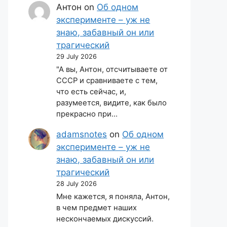
Антон
on
Об одном
эксперименте – уж не
знаю, забавный он или
трагический
29 July 2026
"А вы, Антон, отсчитываете от
СССР и сравниваете с тем,
что есть сейчас, и,
разумеется, видите, как было
прекрасно при…
adamsnotes
on
Об одном
эксперименте – уж не
знаю, забавный он или
трагический
28 July 2026
Мне кажется, я поняла, Антон,
в чем предмет наших
нескончаемых дискуссий.