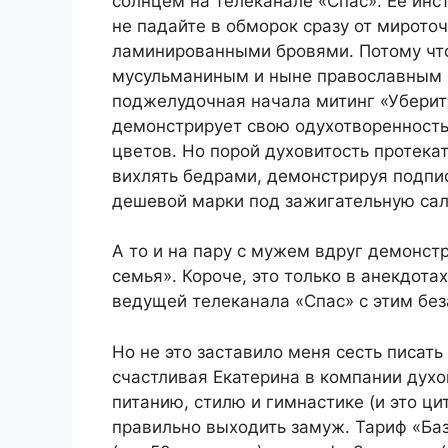
солнцем на телеканале «Спас». Ее инс
не падайте в обморок сразу от мирото
ламинированными бровями. Потому чт
мусульманиным и ныне православным 
поджелудочная начала митинг «Уберите
демонстрирует свою одухотворенность 
цветов. Но порой духовитость протека
вихлять бедрами, демонстрируя подпи
дешевой марки под зажигательную сал
А то и на пару с мужем вдруг демонст
семья». Короче, это только в анекдота
ведущей телеканала «Спас» с этим беза
Но не это заставило меня сесть писать 
счастливая Екатерина в компании духо
питанию, стилю и гимнастике (и это ци
правильно выходить замуж. Тариф «Баз