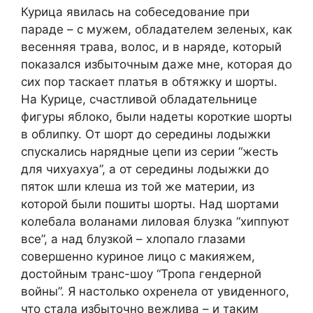
Курица явилась на собеседование при
параде – с мужем, обладателем зеленых, как
весенняя трава, волос, и в наряде, который
показался избыточным даже мне, которая до
сих пор таскает платья в обтяжку и шорты.
На Курице, счастливой обладательнице
фигуры яблоко, были надеты короткие шорты
в облипку. От шорт до середины лодыжки
спускались нарядные цепи из серии “жесть
для чихуахуа”, а от середины лодыжки до
пяток шли клеша из той же материи, из
которой были пошиты шорты. Над шортами
колебала воланами лиловая блузка “хиппуют
все”, а над блузкой – хлопало глазами
совершенно куриное лицо с макияжем,
достойным транс-шоу “Тропа гендерной
войны”. Я настолько охренела от увиденного,
что стала избыточно вежлива – и таким