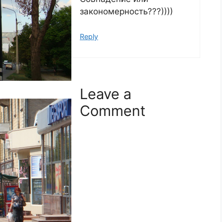
закономерность???))))
Reply
Leave a
Comment