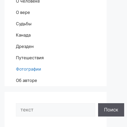
О человеке
О вере
Судьбы
Канада
Дрезден
Путешествия
Фотографии
Об авторе
Search
Поиск