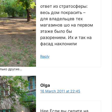
ответ из стратосферы:
весь дом покрасить –
для владельцев тех
магазинов шо на первом
этаже было бы
разорением. Их и так на
фасад наклонили
Reply
олько другие…
Olga
16 March 2011 at 22:45
Нее.Если вы сидите на