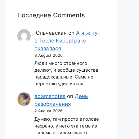
Последние Comments
Юльчевская
on
А я ж тут
в Тесле Кибертраке
оказалася
8 August 2026
Люди много странного
делают, и вообще существа
парадоксальные. Сама не
перестаю удивляться.
adamsnotes
on
День
разоблачения
2 August 2026
Думаю, там просто в голове
насрано, у него эта тема из
фильма в фильм скачет