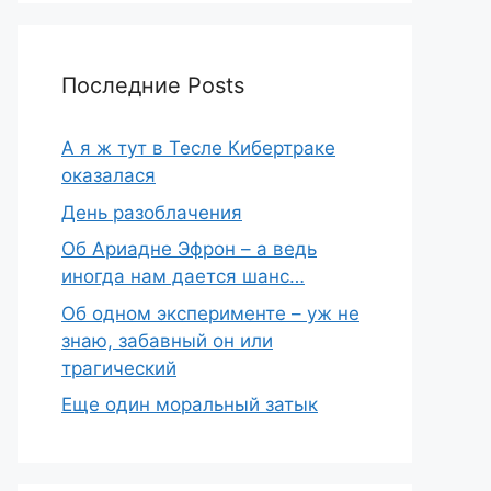
Последние Posts
А я ж тут в Тесле Кибертраке
оказалася
День разоблачения
Об Ариадне Эфрон – а ведь
иногда нам дается шанс…
Об одном эксперименте – уж не
знаю, забавный он или
трагический
Еще один моральный затык