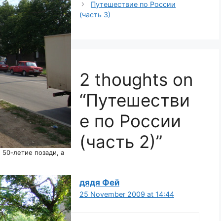
Путешествие по России
(часть 3)
2 thoughts on
“Путешестви
е по России
(часть 2)”
 50-летие позади, а
дядя Фей
25 November 2009 at 14:44