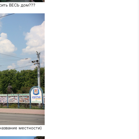
асить ВЕСЬ дом???
название местности)