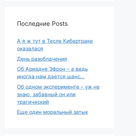
Последние Posts
А я ж тут в Тесле Кибертраке
оказалася
День разоблачения
Об Ариадне Эфрон – а ведь
иногда нам дается шанс…
Об одном эксперименте – уж не
знаю, забавный он или
трагический
Еще один моральный затык