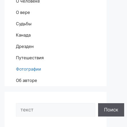
О человеке
О вере
Судьбы
Канада
Дрезден
Путешествия
Фотографии
Об авторе
Search
Поиск