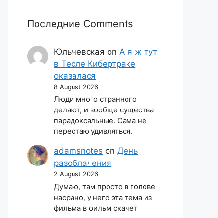
Последние Comments
Юльчевская
on
А я ж тут
в Тесле Кибертраке
оказалася
8 August 2026
Люди много странного
делают, и вообще существа
парадоксальные. Сама не
перестаю удивляться.
adamsnotes
on
День
разоблачения
2 August 2026
Думаю, там просто в голове
насрано, у него эта тема из
фильма в фильм скачет