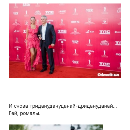
И снова триданудануданай-дридануданай…
Гей, ромалы.