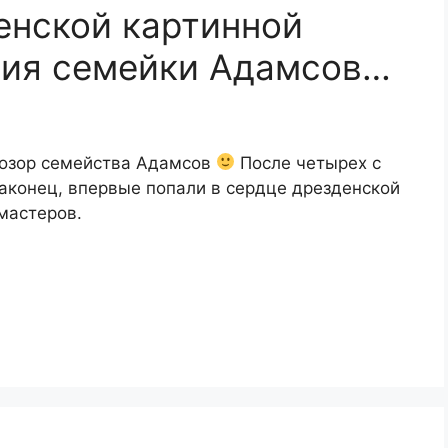
енской картинной
ния семейки Адамсов…
позор семейства Адамсов
После четырех с
аконец, впервые попали в сердце дрезденской
мастеров.