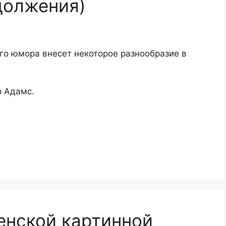
должения)
го юмора внесет некоторое разнообразие в
р Адамс.
енской картинной