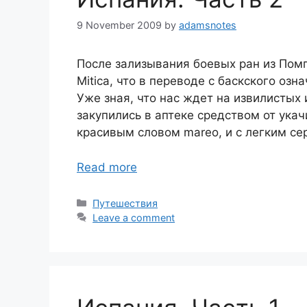
9 November 2009
by
adamsnotes
После зализывания боевых ран из Помп
Mitica, что в переводе с баскского оз
Уже зная, что нас ждет на извилистых
закупились в аптеке средством от ука
красивым словом mareo, и с легким се
Read more
Categories
Путешествия
Leave a comment