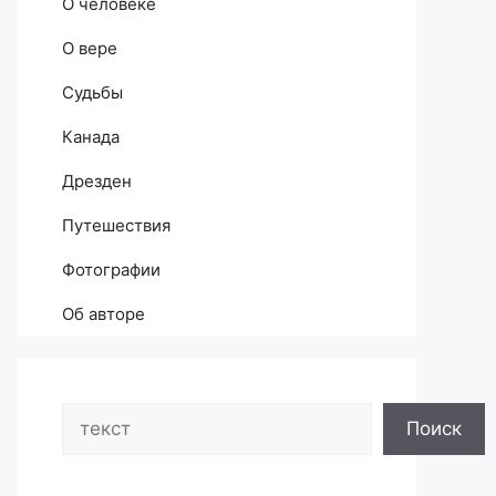
О человеке
О вере
Судьбы
Канада
Дрезден
Путешествия
Фотографии
Об авторе
Search
Поиск