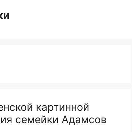
ки
енской картинной
ния семейки Адамсов