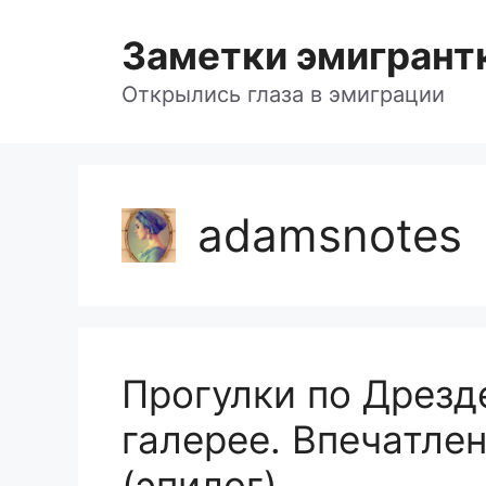
Skip
to
Заметки эмигрант
content
Открылись глаза в эмиграции
adamsnotes
Прогулки по Дрезд
галерее. Впечатле
(эпилог)