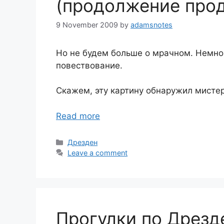
(продолжение про
9 November 2009
by
adamsnotes
Но не будем больше о мрачном. Немно
повествование.
Скажем, эту картину обнаружил мисте
Read more
Categories
Дрезден
Leave a comment
Прогулки по Дрезд