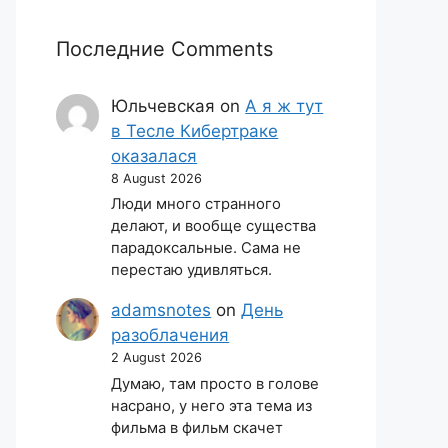
Последние Comments
Юльчевская
on
А я ж тут
в Тесле Кибертраке
оказалася
8 August 2026
Люди много странного
делают, и вообще существа
парадоксальные. Сама не
перестаю удивляться.
adamsnotes
on
День
разоблачения
2 August 2026
Думаю, там просто в голове
насрано, у него эта тема из
фильма в фильм скачет