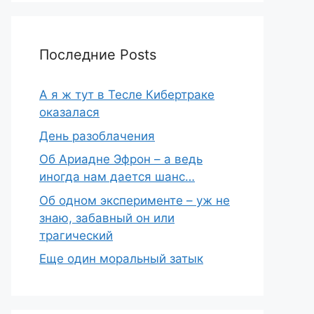
Последние Posts
А я ж тут в Тесле Кибертраке
оказалася
День разоблачения
Об Ариадне Эфрон – а ведь
иногда нам дается шанс…
Об одном эксперименте – уж не
знаю, забавный он или
трагический
Еще один моральный затык