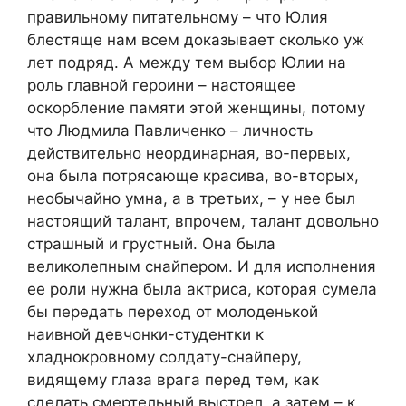
правильному питательному – что Юлия
блестяще нам всем доказывает сколько уж
лет подряд. А между тем выбор Юлии на
роль главной героини – настоящее
оскорбление памяти этой женщины, потому
что Людмила Павличенко – личность
действительно неординарная, во-первых,
она была потрясающе красива, во-вторых,
необычайно умна, а в третьих, – у нее был
настоящий талант, впрочем, талант довольно
страшный и грустный. Она была
великолепным снайпером. И для исполнения
ее роли нужна была актриса, которая сумела
бы передать переход от молоденькой
наивной девчонки-студентки к
хладнокровному солдату-снайперу,
видящему глаза врага перед тем, как
сделать смертельный выстрел, а затем – к