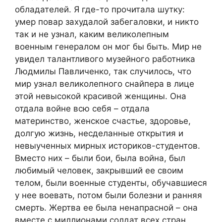
обладателей. Я где-то прочитала шутку:
умер повар захудалой забегаловки, и никто
так и не узнал, каким великолепным
военным генералом он мог бы быть. Мир не
увидел талантливого музейного работника
Людмилы Павличенко, так случилось, что
мир узнал великолепного снайпера в лице
этой невысокой красивой женщины. Она
отдала войне всю себя – отдала
материнство, женское счастье, здоровье,
долгую жизнь, несделанные открытия и
невыученных мирных историков-студентов.
Вместо них – были бои, была война, был
любимый человек, закрывший ее своим
телом, были военные студенты, обучавшиеся
у нее воевать, потом были болезни и ранняя
смерть. Жертва ее была ненапрасной – она
вместе с миллионами солдат всех стран