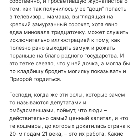
собственно, и просветившую журналистов о
том, как так получилось у ее “доци” попасть
в телевизор… мамаша, выглядящая на
крепкий замурзанный сорокет, хотя явно
едва миновала тридцаточку, может служить
исключительно иллюстрацией к тому, как
полезно рано выходить замуж и рожать
пораньше на благо родного государства. И
это тетке свезло, что у ней дочка, а могла бы
по кладбищу бродить могилку показывать и
Приорой гордиться.
Господи, когда же эти ослы, которые зачем-
то называются депутатами и
омбудсменшами, поймут, что люди –
действительно самый ценный капитал, и что
те кошмары, до которых докатилась страна к
20-м годам 21 века, – это их работа. Какие