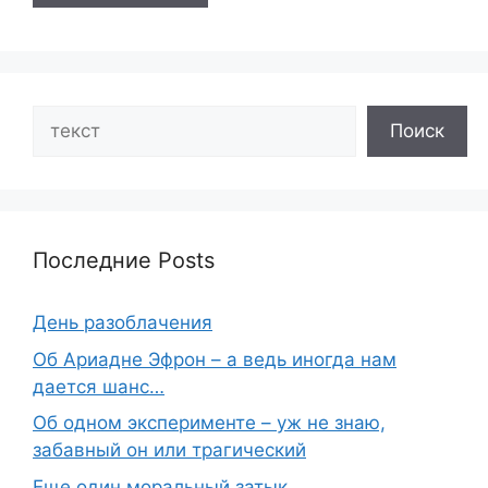
Search
Поиск
Последние Posts
День разоблачения
Об Ариадне Эфрон – а ведь иногда нам
дается шанс…
Об одном эксперименте – уж не знаю,
забавный он или трагический
Еще один моральный затык