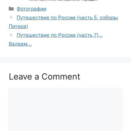
Categories
Фотографии
Путешествие по России (часть 5, соборы
Питера)
Путешествие по России (часть 7)…
Валаам…
Leave a Comment
Comment