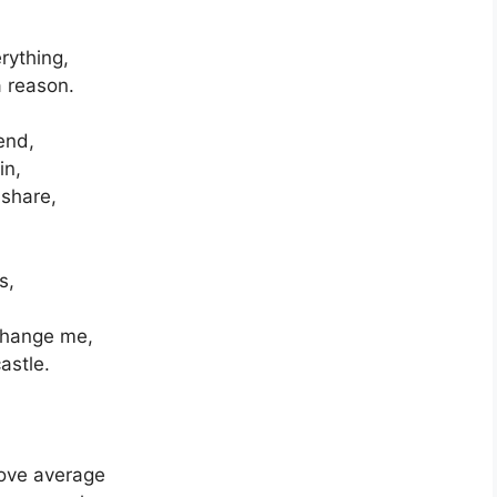
rything,
a reason.
 end,
in,
 share,
s,
 change me,
astle.
above average