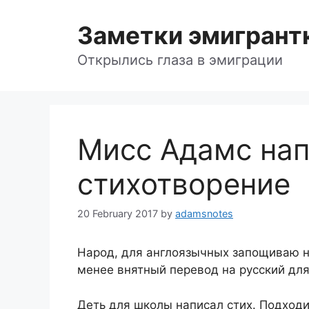
Skip
to
Заметки эмигрант
content
Открылись глаза в эмиграции
Мисс Адамс нап
стихотворение
20 February 2017
by
adamsnotes
Народ, для англоязычных запощиваю н
менее внятный перевод на русский для
Деть для школы написал стих. Подходи