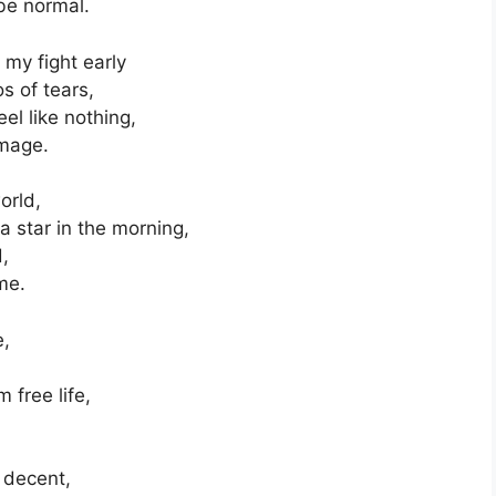
 be normal.
 my fight early
os of tears,
eel like nothing,
amage.
orld,
a star in the morning,
d,
me.
e,
 free life,
e decent,