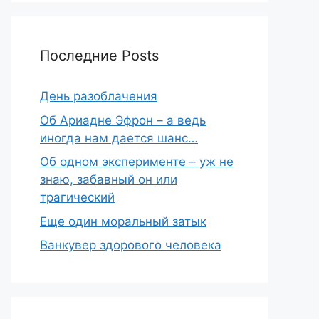
Последние Posts
День разоблачения
Об Ариадне Эфрон – а ведь
иногда нам дается шанс…
Об одном эксперименте – уж не
знаю, забавный он или
трагический
Еще один моральный затык
Ванкувер здорового человека