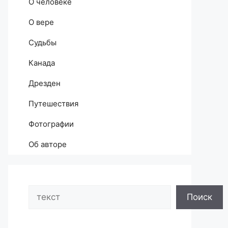
О человеке
О вере
Судьбы
Канада
Дрезден
Путешествия
Фотографии
Об авторе
Search
Поиск