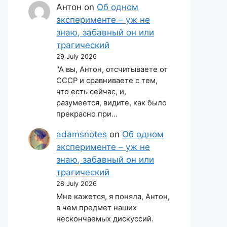
Антон
on
Об одном
эксперименте – уж не
знаю, забавный он или
трагический
29 July 2026
"А вы, Антон, отсчитываете от
СССР и сравниваете с тем,
что есть сейчас, и,
разумеется, видите, как было
прекрасно при…
adamsnotes
on
Об одном
эксперименте – уж не
знаю, забавный он или
трагический
28 July 2026
Мне кажется, я поняла, Антон,
в чем предмет наших
нескончаемых дискуссий.