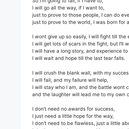
So I’m going to fail, if I have to,
I will go all the way, if I want to,
just to prove to those people, I can do eve
just to prove to the world, I was born for 
I wont give up so easily, I will fight till the
I will get lots of scars in the fight, but I’ll w
I will have a long story, and experience to
I will wait and hope till the last tear falls.
I will crush the blank wall, with my succes
I will fail, and my failure will help,
I will stay who I am, and the battle wont
and the laughter will lead me to my own c
I don’t need no awards for success,
I just need a little hope for the way,
I don’t need to be flawless, just a little 