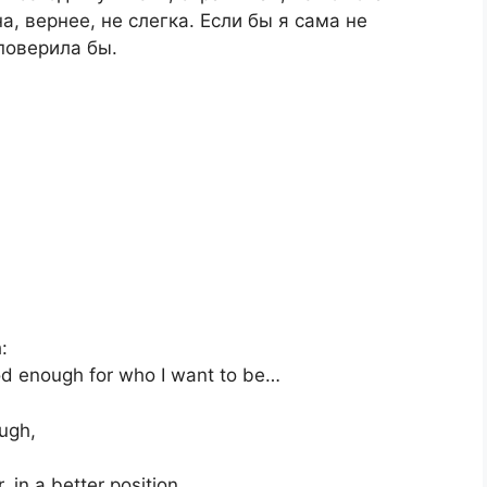
а, вернее, не слегка. Если бы я сама не
 поверила бы.
:
od enough for who I want to be…
ough,
 in a better position.