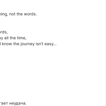
hing, not the words.
rds,
y all the time,
 I know the journey isn’t easy…
,
гает неудача.