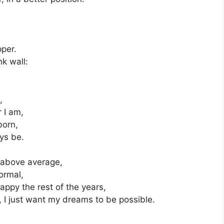
pper.
nk wall:
,
 I am,
born,
ys be.
it above average,
normal,
happy the rest of the years,
, I just want my dreams to be possible.