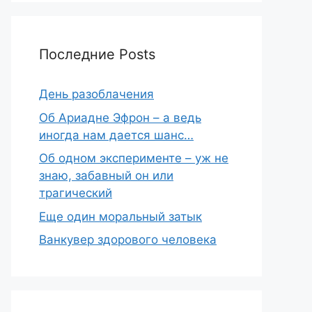
Последние Posts
День разоблачения
Об Ариадне Эфрон – а ведь
иногда нам дается шанс…
Об одном эксперименте – уж не
знаю, забавный он или
трагический
Еще один моральный затык
Ванкувер здорового человека