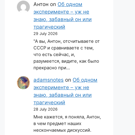
Антон
on
Об одном
эксперименте – уж не
знаю, забавный он или
трагический
29 July 2026
"А вы, Антон, отсчитываете от
СССР и сравниваете с тем,
что есть сейчас, и,
разумеется, видите, как было
прекрасно при…
adamsnotes
on
Об одном
эксперименте – уж не
знаю, забавный он или
трагический
28 July 2026
Мне кажется, я поняла, Антон,
в чем предмет наших
нескончаемых дискуссий.