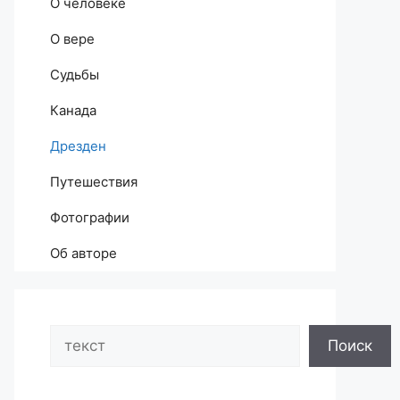
О человеке
О вере
Судьбы
Канада
Дрезден
Путешествия
Фотографии
Об авторе
Search
Поиск