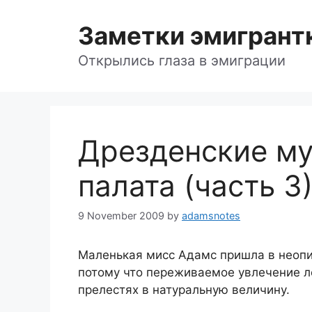
Skip
to
Заметки эмигрант
content
Открылись глаза в эмиграции
Дрезденские му
палата (часть 3)
9 November 2009
by
adamsnotes
Маленькая мисс Адамс пришла в неопис
потому что переживаемое увлечение л
прелестях в натуральную величину.