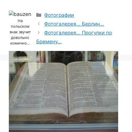
Categories
Фотографии
На
Фотогалерея… Берлин…
польском
знак звучит
Фотогалерея… Прогулки по
довольно
Бремену…
комично…