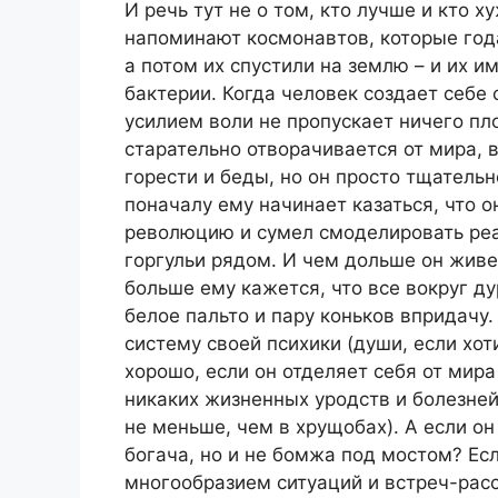
И речь тут не о том, кто лучше и кто х
напоминают космонавтов, которые год
а потом их спустили на землю – и их и
бактерии. Когда человек создает себе
усилием воли не пропускает ничего пло
старательно отворачивается от мира, 
горести и беды, но он просто тщательн
поначалу ему начинает казаться, что 
революцию и сумел смоделировать реа
горгульи рядом. И чем дольше он живе
больше ему кажется, что все вокруг ду
белое пальто и пару коньков впридачу
систему своей психики (души, если хот
хорошо, если он отделяет себя от мира
никаких жизненных уродств и болезней
не меньше, чем в хрущобах). А если о
богача, но и не бомжа под мостом? Ес
многообразием ситуаций и встреч-рас