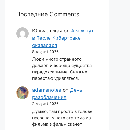
Последние Comments
Юльчевская
on
А я ж тут
в Тесле Кибертраке
оказалася
8 August 2026
Люди много странного
делают, и вообще существа
парадоксальные. Сама не
перестаю удивляться.
adamsnotes
on
День
разоблачения
2 August 2026
Думаю, там просто в голове
насрано, у него эта тема из
фильма в фильм скачет