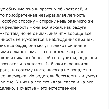
вут обычную жизнь простых обывателей, и
что приобретенная невыразимая легкость
в особую сторону – сторону невыразимого же
я реальность – она вся яркая, как радуга
м-то там, но не с ними, значит – вообще все
енность не нуждается в наблюдениях врачей,
них все беды, они могут только причинять
ими лекарствами, – а вот когда чакры и
оков и никаких болезней не случится, ведь они
дсознательно желает. Их браки охраняются
рала, и поэтому никто никогда не попадет в
ее насморка. Их родители бессмертны и умрут
о сне. У них на все есть план света и на все
 далеко, а счастье – это естественное