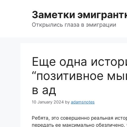
Skip
to
Заметки эмигрант
content
Открылись глаза в эмиграции
Еще одна истори
“позитивное мыш
в ад
10 January 2024
by
adamsnotes
Ребята, это совершенно реальная исто
передать ее максимально обезличено, 