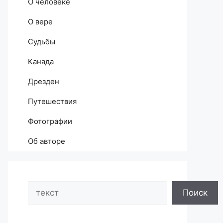
О человеке
О вере
Судьбы
Канада
Дрезден
Путешествия
Фотографии
Об авторе
Search
Поиск