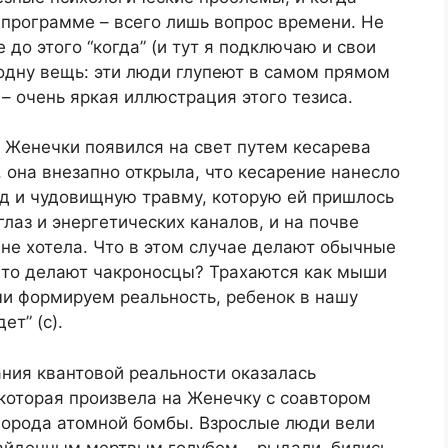
 программе – всего лишь вопрос времени. Не
же до этого “когда” (и тут я подключаю и свои
одну вещь: эти люди глупеют в самом прямом
– очень яркая иллюстрация этого тезиса.
к Женечки появился на свет путем кесарева
, она внезапно открыла, что кесарение нанесло
д и чудовищную травму, которую ей пришлось
лаз и энергетических каналов, и на почве
не хотела. Что в этом случае делают обычные
Что делают чакроносцы? Трахаются как мыши
ми формируем реальность, ребенок в нашу
ет” (с).
ия квантовой реальности оказалась
 которая произвела на Женечку с соавтором
города атомной бомбы. Взрослые люди вели
айденным мертвым голубем – рыдали, бились