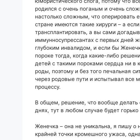
юмористического слога, потому что в
родился с очень поганым и очень сло
настолько сложным, что оперировать ег
стране имеются такие хирурги – а если
трансплантировать, а вы сами догадыв
иммунносупрессантах с первых дней ж
глубоким инвалидом, и если бы Женечк
пороке тогда, когда какие-либо решен
детей с такими пороками сердца ни в 
роды, поэтому и без того печальная с
через родовые пути и испытывал все 
процессу.
В общем, решение, что вообще делать
днях, тут в любом случае будет горько 
Женечка – она не уникальна, я пишу о 
крайней точки кромешного ужаса, одна