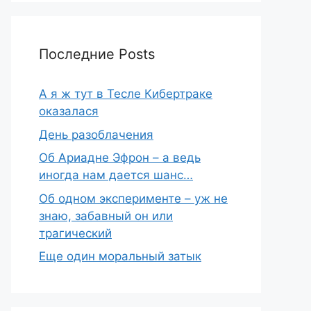
Последние Posts
А я ж тут в Тесле Кибертраке
оказалася
День разоблачения
Об Ариадне Эфрон – а ведь
иногда нам дается шанс…
Об одном эксперименте – уж не
знаю, забавный он или
трагический
Еще один моральный затык