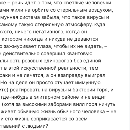
уже – речь идет о том, что светлые человечки
ами жили на орбите со стерильным воздухом,
ммунная система забыла, что такое вирусы и
 самому такую стерильную атмосферу, куда
хого, ничего негативного, когда он
в котором никогда и никуда не деваются
о зажмуривает глаза, чтобы их не видеть, –
он действительно совершил квантовую
льность розовых единорогов без единой
т в этой искусственной реальности, тем
раки и не лечатся, а он взаправду выиграл
. Но на деле он просто отучает иммунную
ите) реагировать на вирусы и бактерии горя, и
 где-нибудь в элитарном районе и не видит
 (хотя за высокими заборами вилл горя ничуть
н живет обычную жизнь обычного человека – не
ли его жизнь соприкасается со всем
ставаний с людьми?