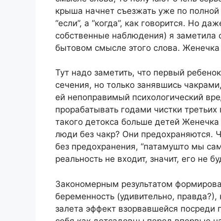
крыша начнет съезжать уже по полной
“если”, а “когда”, как говорится. Но да
собственные наблюдения) я заметила 
бытовом смысле этого слова. Женечка 
Тут надо заметить, что первый ребено
сечения, но только занявшись чакрами
ей непоправимый психологический вре
прорабатывать годами чистки третьих г
такого детокса больше детей Женечка 
люди без чакр? Они предохраняются. 
без предохранения, “патамушто мы са
реальность не входит, значит, его не буд
Закономерным результатом формирован
беременность (удивительно, правда?),
залета эффект взорвавшейся посреди 
себя как детсадовцы перед впервые н