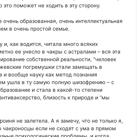
о это поможет не ходить в эту сторону.
те очень образованная, очень интеллектуальная
ем в очень простой семье.
 и, как водится, читала много всяких
метно ее унесло в чакры с астралами – вся эта
ирование собственной реальности, “человек
джевские погремушки стали замещать в
а и вообще науку как метод познания
ем ушла в ту самую полную шизофрению – с
бразование и стала в какой-то степени
антиваксерство, близость к природе и “мы
оиня не залетела. А я замечу, что не только я,
о чакроносцы если не сходят с ума в прямом
езные психологические проблемы, и когда