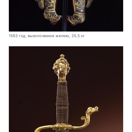
1563 год, вызолоченное железо, 25,5 кг