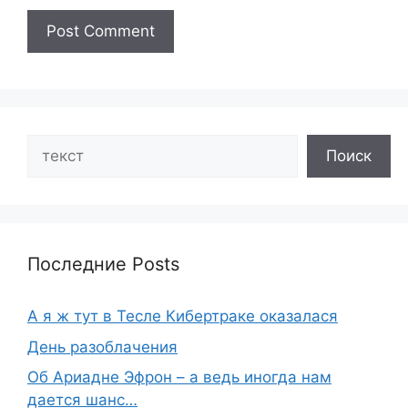
Search
Поиск
Последние Posts
А я ж тут в Тесле Кибертраке оказалася
День разоблачения
Об Ариадне Эфрон – а ведь иногда нам
дается шанс…