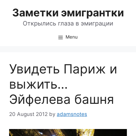
Skip
Заметки эмигрантки
to
content
Открылись глаза в эмиграции
Menu
Увидеть Париж и
выжить…
Эйфелева башня
20 August 2012
by
adamsnotes