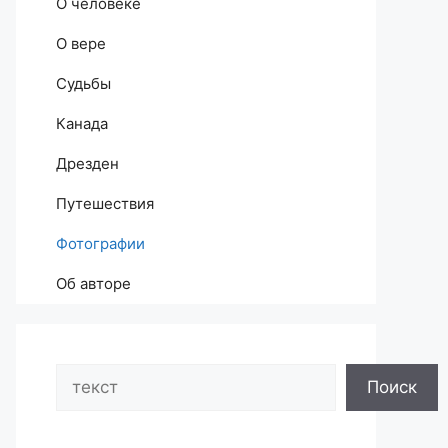
О человеке
О вере
Судьбы
Канада
Дрезден
Путешествия
Фотографии
Об авторе
Search
Поиск