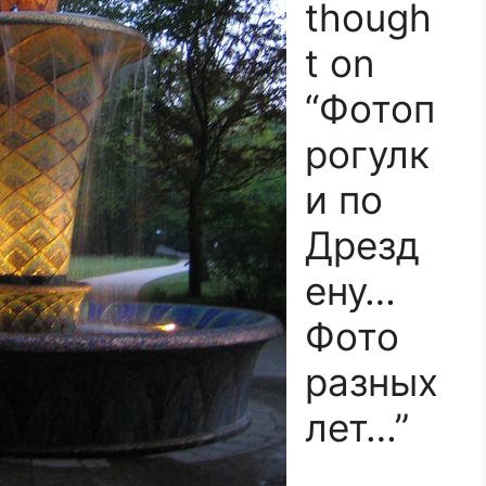
though
t on
“Фотоп
рогулк
и по
Дрезд
ену…
Фото
разных
лет…”