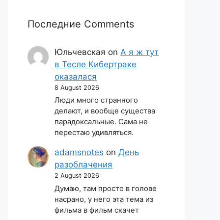
Последние Comments
Юльчевская
on
А я ж тут
в Тесле Кибертраке
оказалася
8 August 2026
Люди много странного
делают, и вообще существа
парадоксальные. Сама не
перестаю удивляться.
adamsnotes
on
День
разоблачения
2 August 2026
Думаю, там просто в голове
насрано, у него эта тема из
фильма в фильм скачет