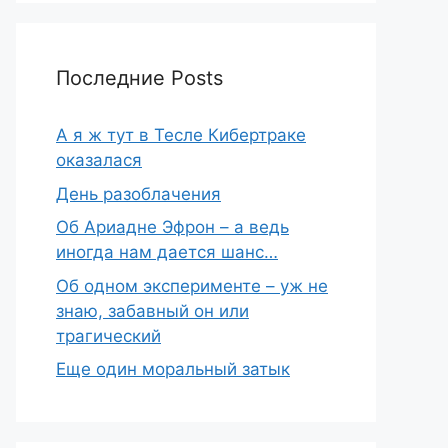
Последние Posts
А я ж тут в Тесле Кибертраке
оказалася
День разоблачения
Об Ариадне Эфрон – а ведь
иногда нам дается шанс…
Об одном эксперименте – уж не
знаю, забавный он или
трагический
Еще один моральный затык