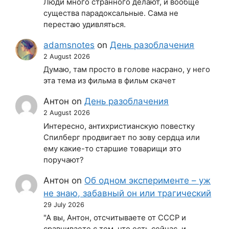
Люди много странного делают, и вообще
существа парадоксальные. Сама не
перестаю удивляться.
adamsnotes
on
День разоблачения
2 August 2026
Думаю, там просто в голове насрано, у него
эта тема из фильма в фильм скачет
Антон
on
День разоблачения
2 August 2026
Интересно, антихристианскую повестку
Спилберг продвигает по зову сердца или
ему какие-то старшие товарищи это
поручают?
Антон
on
Об одном эксперименте – уж
не знаю, забавный он или трагический
29 July 2026
"А вы, Антон, отсчитываете от СССР и
сравниваете с тем, что есть сейчас, и,