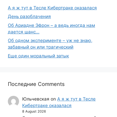
А я ж тут в Тесле Кибертраке оказалася
День разоблачения
Об Ариадне Эфрон – а ведь иногда нам
дается шанс…
Об одном эксперименте – уж не знаю,
забавный он или трагический
Еще один моральный затык
Последние Comments
Юльчевская
on
А я ж тут в Тесле
Кибертраке оказалася
8 August 2026