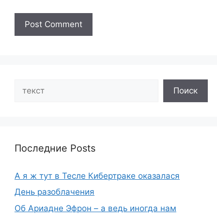
Search
Поиск
Последние Posts
А я ж тут в Тесле Кибертраке оказалася
День разоблачения
Об Ариадне Эфрон – а ведь иногда нам