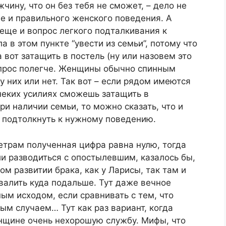
чину, что он без тебя не сможет, – дело не
ще и правильного женского поведения. А
 еще и вопрос легкого подталкивания к
а в этом пункте “увести из семьи”, потому что
а вот затащить в постель (ну или назовем это
вопрос полегче. Женщины обычно спинным
у них или нет. Так вот – если рядом имеются
неких усилиях сможешь затащить в
и наличии семьи, то можно сказать, что и
 подтолкнуть к нужному поведению.
метрам полученная цифра равна нулю, тогда
и разводиться с опостылевшим, казалось бы,
ом развитии брака, как у Ларисы, так там и
 валить куда подальше. Тут даже вечное
м исходом, если сравнивать с тем, что
ым случаем… Тут как раз вариант, когда
нщине очень нехорошую службу. Мифы, что