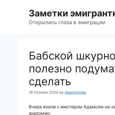
Skip
to
Заметки эмигрант
content
Открылись глаза в эмиграции
Бабской шкурнос
полезно подума
сделать
18 October 2020
by
adamsnotes
Вчера ехали с мистером Адамсом на х
знакомую.