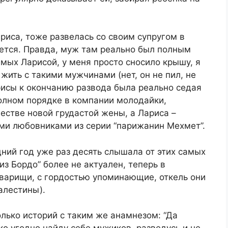
риса, тоже развелась со своим супругом в
нется. Правда, муж там реально был полным
мых Ларисой, у меня просто сносило крышу, я
жить с такими мужчинами (нет, он не пил, не
арисы к окончанию развода была реально седая
 полном порядке в компании молодайки,
естве новой грудастой жены, а Лариса –
ми любовниками из серии “парижанин Мехмет”.
дний год уже раз десять слышала от этих самых
з Бордо” более не актуален, теперь в
оварищи, с гордостью упоминающие, откель они
алестины).
олько историй с таким же анамнезом: “Да