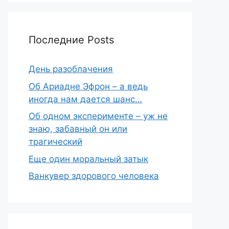
Последние Posts
День разоблачения
Об Ариадне Эфрон – а ведь
иногда нам дается шанс…
Об одном эксперименте – уж не
знаю, забавный он или
трагический
Еще один моральный затык
Ванкувер здорового человека