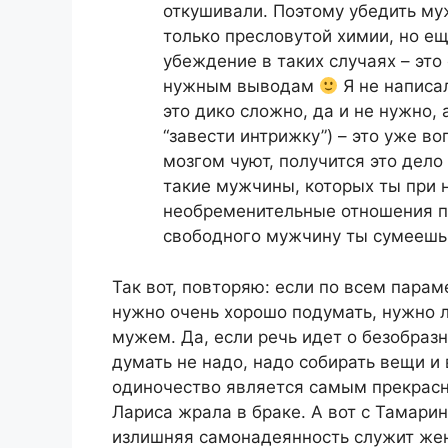
откушивали. Поэтому убедить муж
только пресловутой химии, но е
убеждение в таких случаях – это
нужным выводам
Я не написал
это дико сложно, да и не нужно, 
“завести интрижку”) – это уже 
мозгом чуют, получится это дело 
такие мужчины, которых ты при 
необременительные отношения пр
свободного мужчину ты сумеешь
Так вот, повторяю: если по всем пара
нужно очень хорошо подумать, нужно л
мужем. Да, если речь идет о безобразн
думать не надо, надо собирать вещи и
одиночество является самым прекрасны
Лариса жрала в браке. А вот с Тамарин
излишняя самонадеянность служит же