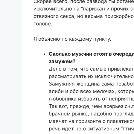
Скорее всего, после развода ты остан
исключительно на “парижан и прочих зн
отвязного секса, но весьма прискорбн
голове.
Я объясню по каждому пункту.
Сколько мужчин стоят в очереди
замужем?
Дело в том, что самые привлек
рассматривать их исключительно 
Замужняя женщина сама позаботи
алиби и обо всех мелочах, котор
любовника избавить от неприятн
Так вот, прежде, чем всерьез сч
брачном рынке, надобно поогляде
маячат на горизонте с плакатико
речь идет не о ситуативном “птич