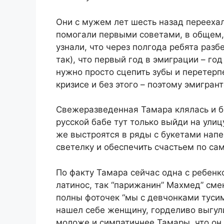
Они с мужем лет шесть назад переехал
помогали первыми советами, в общем,
узнали, что через полгода ребята раз
так), что первый год в эмиграции – го
нужно просто сцепить зубы и перетерпе
кризисе и без этого – поэтому эмигран
Свежеразведенная Тамара клялась и бо
русской бабе тут только выйди на улиц
же выстроятся в ряды с букетами напер
светелку и обеспечить счастьем по сам
По факту Тамара сейчас одна с ребенк
латинос, так “парижанин” Махмед” смен
полны фоточек “мы с девчонками тусим
нашел себе женщину, горделиво выгули
моложе и симпатичнее Тамары, что он 