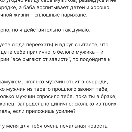
ько угодно найду себе мужиков, разведусь и не
орядке, а баба воспитывает детей и хорошо,
ичной жизни – сплошные парижане.
урно, но я действительно так думаю.
ете сюда переехать) и вдруг считаете, что
йдете себе приличного белого мужика – и
рии “все рыгают от зависти”, то подойдите к
 замужем, сколько мужчин стоит в очереди,
о мужчин из твоего прошлого звонят тебе,
олько мужчин спросило тебя, пока ты в браке,
конец, запредельно цинично: сколько из твоих
тель, если приложишь усилие?
– у меня для тебя очень печальная новость.