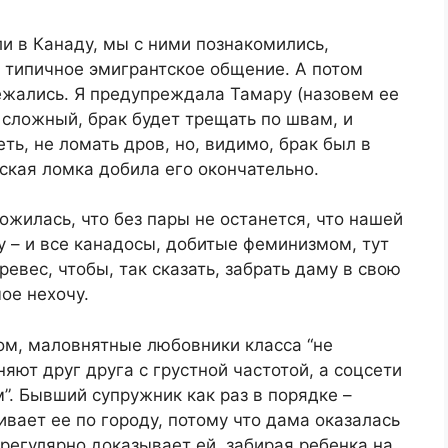
и в Канаду, мы с ними познакомились,
 типичное эмигрантское общение. А потом
бежались. Я предупреждала Тамару (назовем ее
д сложный, брак будет трещать по швам, и
ть, не ломать дров, но, видимо, брак был в
тская ломка добила его окончательно.
жилась, что без пары не останется, что нашей
у – и все канадосы, добитые феминизмом, тут
евес, чтобы, так сказать, забрать даму в свою
ое нехочу.
ом, маловнятные любовники класса “не
яют друг друга с грустной частотой, а соцсети
”. Бывший супружник как раз в порядке –
вает ее по городу, потому что дама оказалась
регулярно доказывает ей, забирая ребенка на