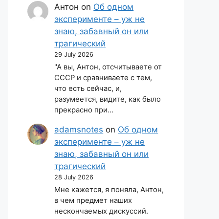
Антон
on
Об одном
эксперименте – уж не
знаю, забавный он или
трагический
29 July 2026
"А вы, Антон, отсчитываете от
СССР и сравниваете с тем,
что есть сейчас, и,
разумеется, видите, как было
прекрасно при…
adamsnotes
on
Об одном
эксперименте – уж не
знаю, забавный он или
трагический
28 July 2026
Мне кажется, я поняла, Антон,
в чем предмет наших
нескончаемых дискуссий.