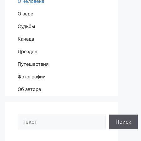
О человеке
О вере
Судьбы
Канада
Дрезден
Путешествия
Фотографии
Об авторе
Search
Поиск