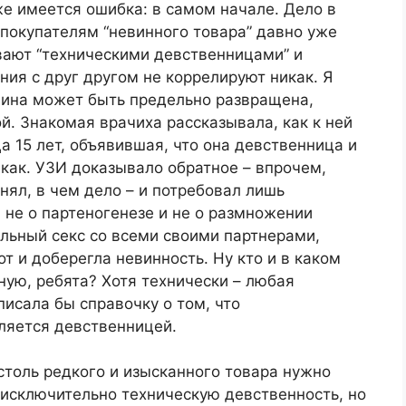
же имеется ошибка: в самом начале. Дело в
 покупателям “невинного товара” давно уже
вают “техническими девственницами” и
ния с друг другом не коррелируют никак. Я
щина может быть предельно развращена,
й. Знакомая врачиха рассказывала, как к ней
 15 лет, объявившая, что она девственница и
как. УЗИ доказывало обратное – впрочем,
онял, в чем дело – и потребовал лишь
 не о партеногенезе и не о размножении
льный секс со всеми своими партнерами,
от и доберегла невинность. Ну кто и в каком
ную, ребята? Хотя технически – любая
писала бы справочку о том, что
ляется девственницей.
 столь редкого и изысканного товара нужно
– исключительно техническую девственность, но