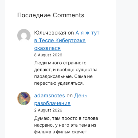
Последние Comments
Юльчевская
on
А я ж тут
в Тесле Кибертраке
оказалася
8 August 2026
Люди много странного
делают, и вообще существа
парадоксальные. Сама не
перестаю удивляться.
adamsnotes
on
День
разоблачения
2 August 2026
Думаю, там просто в голове
насрано, у него эта тема из
фильма в фильм скачет