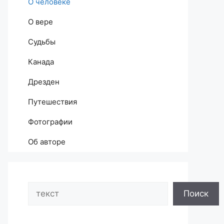
О человеке
О вере
Судьбы
Канада
Дрезден
Путешествия
Фотографии
Об авторе
Search
Поиск