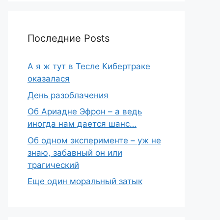
Последние Posts
А я ж тут в Тесле Кибертраке
оказалася
День разоблачения
Об Ариадне Эфрон – а ведь
иногда нам дается шанс…
Об одном эксперименте – уж не
знаю, забавный он или
трагический
Еще один моральный затык