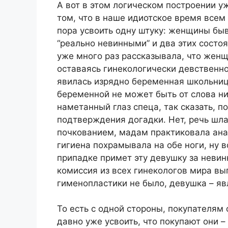
А вот в этом логическом построении у
том, что в наше идиотское время всем
пора усвоить одну штуку: женщины бы
“реально невинными” и два этих состоя
уже много раз рассказывала, что жен
оставаясь гинекологически девственно
явилась изрядно беременная школьница
беременной не может быть от слова ни
наметанный глаз спеца, так сказать, п
подтверждения догадки. Нет, речь шла
почкованием, мадам практиковала ана
гигиена похрамывала на обе ноги, ну в
припадке примет эту девушку за невин
комиссия из всех гинекологов мира вы
гименопластики не было, девушка – яв
То есть с одной стороны, покупателям
давно уже усвоить, что покупают они 