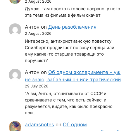
2 August 2026
Думаю, там просто в голове насрано, у него
эта тема из фильма в фильм скачет
Антон
on
День разоблачения
2 August 2026
Интересно, антихристианскую повестку
Спилберг продвигает по зову сердца или
ему какие-то старшие товарищи это
поручают?
Антон
on
Об одном эксперименте – уж
не знаю, забавный он или трагический
29 July 2026
"А вы, Антон, отсчитываете от СССР и
сравниваете с тем, что есть сейчас, и,
разумеется, видите, как было прекрасно
при…
adamsnotes
on
Об одном