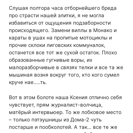
Слушая полтора часа отборнейшего бреда
про страсти нашей элитки, я не могла
избавиться от ощущения подзаборности
происходящего. Замени виллы в Монако и
караты в ушах на пропитые мотоциклы и
прочие склоки лиговских коммуналок,
останется все тот же сухой остаток. Плохо
образованные гугнивые воры, их
малоразборчивые в связях телки и все та же
мышиная возня вокруг того, кто кого сумел
круче нае…..ть.
Вот в этом болоте наша Ксения отлично себя
чувствует, прям журналист-волчица,
матёрый интервьюер. То же лобковое место
– только пэтэушницы из Дома-2 чуть
постарше и пообколотей. А так… все те же