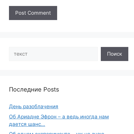
Search
Поиск
Последние Posts
День разоблачения
Об Ариадне Эфрон – а ведь иногда нам
дается шанс…