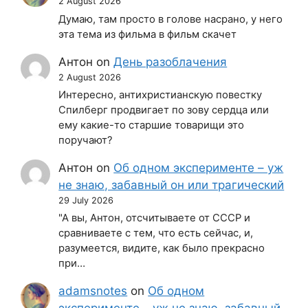
2 August 2026
Думаю, там просто в голове насрано, у него
эта тема из фильма в фильм скачет
Антон
on
День разоблачения
2 August 2026
Интересно, антихристианскую повестку
Спилберг продвигает по зову сердца или
ему какие-то старшие товарищи это
поручают?
Антон
on
Об одном эксперименте – уж
не знаю, забавный он или трагический
29 July 2026
"А вы, Антон, отсчитываете от СССР и
сравниваете с тем, что есть сейчас, и,
разумеется, видите, как было прекрасно
при…
adamsnotes
on
Об одном