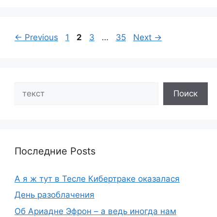
Page
Page
Page
Page
←
Previous
1
2
3
…
35
Next
→
Search
Поиск
Последние Posts
А я ж тут в Тесле Кибертраке оказалася
День разоблачения
Об Ариадне Эфрон – а ведь иногда нам