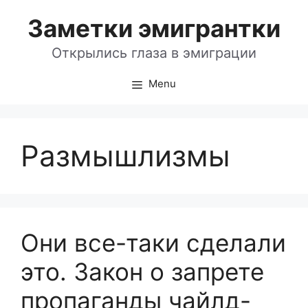
Skip
Заметки эмигрантки
to
content
Открылись глаза в эмиграции
Menu
Размышлизмы
Они все-таки сделали
это. Закон о запрете
пропаганды чайлд-