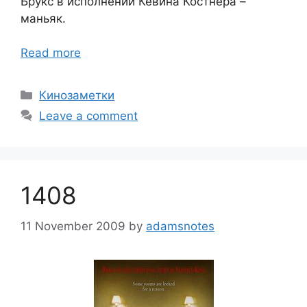
Брукс в исполнении Кевина Костнера –
маньяк.
Read more
Categories
Кинозаметки
Leave a comment
1408
11 November 2009
by
adamsnotes