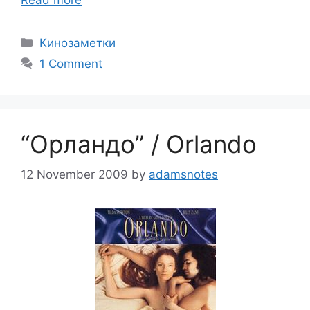
Categories
Кинозаметки
1 Comment
“Орландо” / Orlando
12 November 2009
by
adamsnotes