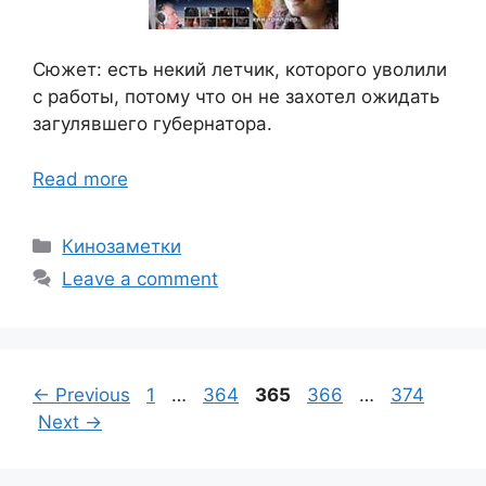
Сюжет: есть некий летчик, которого уволили
с работы, потому что он не захотел ожидать
загулявшего губернатора.
Read more
Categories
Кинозаметки
Leave a comment
Page
Page
Page
Page
Page
←
Previous
1
…
364
365
366
…
374
Next
→