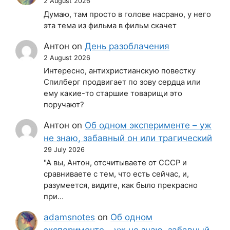
2 August 2026
Думаю, там просто в голове насрано, у него
эта тема из фильма в фильм скачет
Антон
on
День разоблачения
2 August 2026
Интересно, антихристианскую повестку
Спилберг продвигает по зову сердца или
ему какие-то старшие товарищи это
поручают?
Антон
on
Об одном эксперименте – уж
не знаю, забавный он или трагический
29 July 2026
"А вы, Антон, отсчитываете от СССР и
сравниваете с тем, что есть сейчас, и,
разумеется, видите, как было прекрасно
при…
adamsnotes
on
Об одном