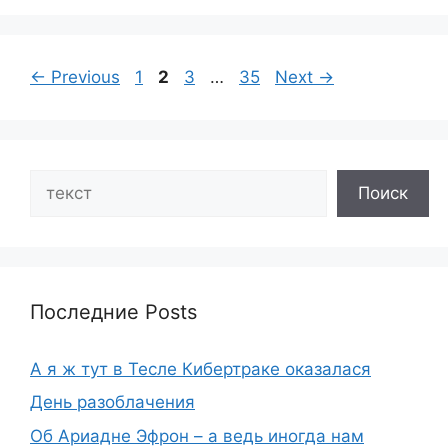
Page
Page
Page
Page
←
Previous
1
2
3
…
35
Next
→
Search
Поиск
Последние Posts
А я ж тут в Тесле Кибертраке оказалася
День разоблачения
Об Ариадне Эфрон – а ведь иногда нам