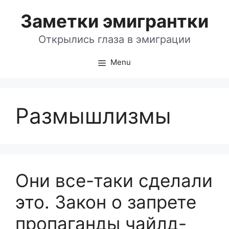
Skip
Заметки эмигрантки
to
content
Открылись глаза в эмиграции
Menu
Размышлизмы
Они все-таки сделали
это. Закон о запрете
пропаганды чайлд-